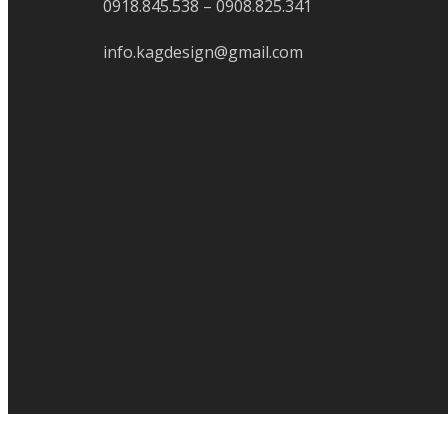
0918.845.538 – 0908.825.341
info.kagdesign@gmail.com
Kết Nối Với
Chúng Tôi
NGAY HÔM
NAY