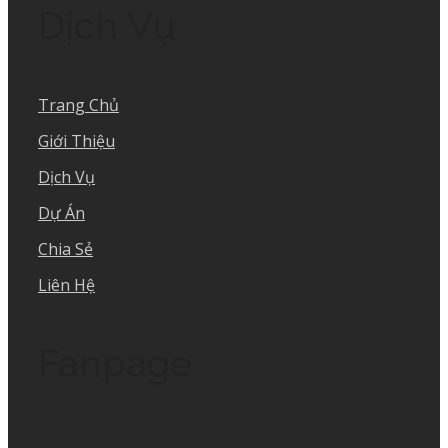
Dịch Vụ
Trang Chủ
Giới Thiệu
Dịch Vụ
Dự Án
Chia Sẻ
Liên Hệ
Fanpage