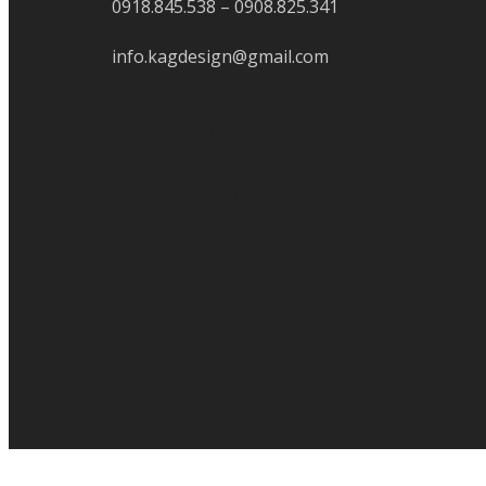
0918.845.538 – 0908.825.341
info.kagdesign@gmail.com
Kết Nối Với
Chúng Tôi
NGAY HÔM
NAY