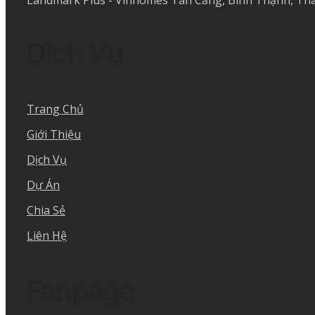
Landmark Plus - Vinhomes Tân Cảng, Bình Thạnh, Th
Dịch Vụ
Trang Chủ
Giới Thiệu
Dịch Vụ
Dự Án
Chia Sẻ
Liên Hệ
Fanpage