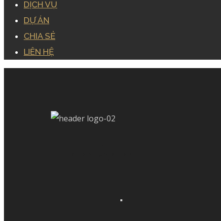
DỊCH VỤ
DỰ ÁN
CHIA SẺ
LIÊN HỆ
Hình Ảnh