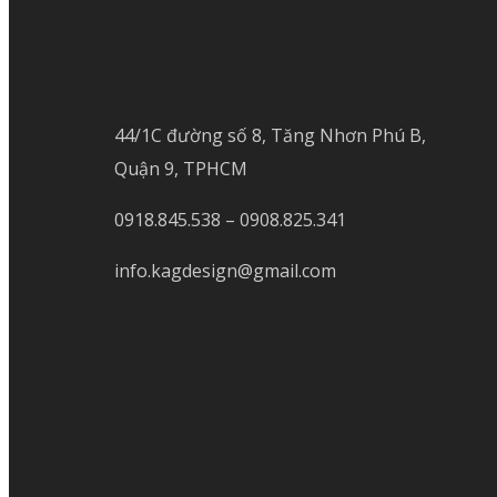
Liên Hệ
44/1C đường số 8, Tăng Nhơn Phú B,
Quận 9, TPHCM
0918.845.538 – 0908.825.341
info.kagdesign@gmail.com
Kết Nối Với
Chúng Tôi
NGAY HÔM