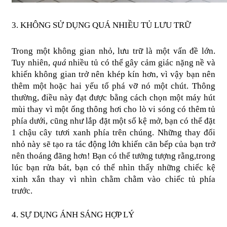
3. KHÔNG SỬ DỤNG QUÁ NHIỀU TỦ LƯU TRỮ
Trong một không gian nhỏ, lưu trữ là một vấn đề lớn. 
Tuy nhiên, 
quá
 nhiều tủ có thể gây cảm giác nặng nề và 
khiến không gian trở nên khép kín hơn, vì vậy bạn nên 
thêm một hoặc hai yếu tố phá vỡ nó một chút. Thông 
thường, điều này đạt được bằng cách chọn một máy hút 
mùi thay vì một ống thông hơi cho lò vi sóng có thêm tủ 
phía dưới, cũng như lắp đặt một số kệ mở, bạn có thể đặt 
1 chậu cây tươi xanh phía trên chúng. Những thay đổi 
nhỏ này sẽ tạo ra tác động lớn khiến căn bếp của bạn trở 
nên thoáng đãng hơn! Bạn có thể tưởng tượng rằng,trong 
lúc bạn rửa bát, bạn có thể nhìn thấy những chiếc kệ 
xinh xắn thay vì nhìn chằm chằm vào chiếc tủ phía 
trước.
4. SỰ DỤNG ÁNH SÁNG HỢP LÝ