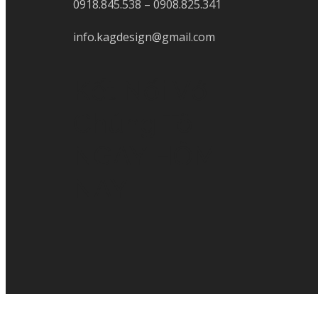
0918.845.538 – 0908.825.341
info.kagdesign@gmail.com
Kết Nối Với
Chúng Tôi
NGAY HÔM
NAY