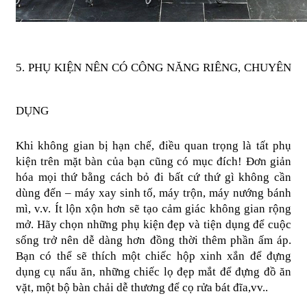
5. PHỤ KIỆN NÊN CÓ CÔNG NĂNG RIÊNG, CHUYÊN 
DỤNG
Khi không gian bị hạn chế, điều quan trọng là tất phụ 
kiện trên mặt bàn của bạn cũng có mục đích! Đơn giản 
hóa mọi thứ bằng cách bỏ đi bất cứ thứ gì không cần 
dùng đến – máy xay sinh tố, máy trộn, máy nướng bánh 
mì, v.v. Ít lộn xộn hơn sẽ tạo cảm giác không gian rộng 
mở. Hãy chọn những phụ kiện đẹp và tiện dụng để cuộc 
sống trở nên dễ dàng hơn đồng thời thêm phần ấm áp. 
Bạn có thể sẽ thích một chiếc hộp xinh xắn để đựng 
dụng cụ nấu ăn, những chiếc lọ đẹp mắt để đựng đồ ăn 
vặt, một bộ bàn chải dễ thương để cọ rửa bát đĩa,vv..