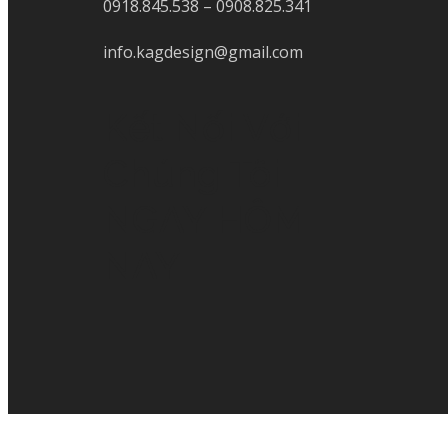
0918.845.538 – 0908.825.341
info.kagdesign@gmail.com
Kết Nối Với
Chúng Tôi
NGAY HÔM
NAY