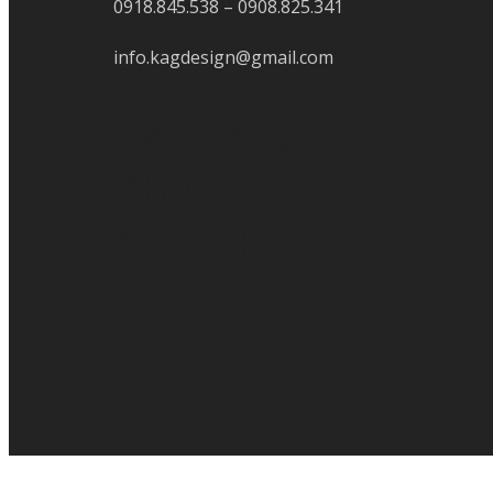
0918.845.538 – 0908.825.341
info.kagdesign@gmail.com
Kết Nối Với
Chúng Tôi
NGAY HÔM
NAY